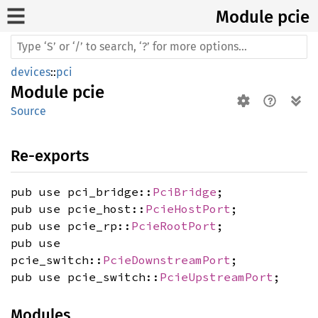
Module pcie
devices
::
pci
Module
pcie
Source
Re-exports
pub use pci_bridge::
PciBridge
;
pub use pcie_host::
PcieHostPort
;
pub use pcie_rp::
PcieRootPort
;
pub use
pcie_switch::
PcieDownstreamPort
;
pub use pcie_switch::
PcieUpstreamPort
;
Modules