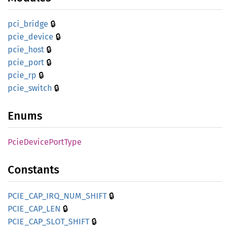
🔒
pci_
bridge
🔒
pcie_
device
🔒
pcie_
host
🔒
pcie_
port
🔒
pcie_rp
🔒
pcie_
switch
Enums
Pcie
Device
Port
Type
Constants
🔒
PCIE_
CAP_
IRQ_
NUM_
SHIFT
🔒
PCIE_
CAP_
LEN
🔒
PCIE_
CAP_
SLOT_
SHIFT