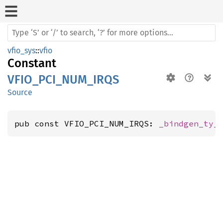
vfio_sys
::
vfio
Constant
VFIO_PCI_NUM_IRQS
Source
pub const VFIO_PCI_NUM_IRQS: 
_bindgen_ty_