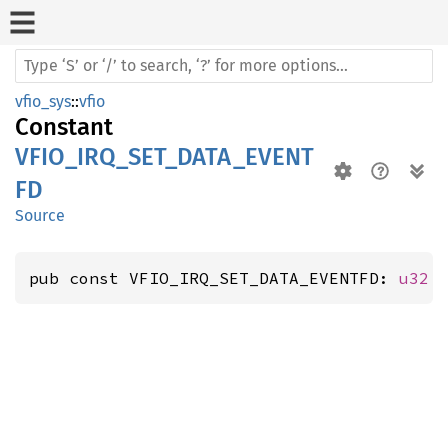
vfio_sys
::
vfio
Constant
VFIO_IRQ_SET_DATA_EVENT
FD
Source
pub const VFIO_IRQ_SET_DATA_EVENTFD: 
u32
 