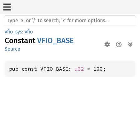
vfio_sys
::
vfio
Constant
VFIO_BASE
Source
pub const VFIO_BASE: 
u32
 = 100;